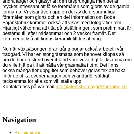
andra färger och glasyr än den ursprungliga men det är
mycket intressant att få se föremålen som gjorts av de gamla
formarna. Vi visar även upp en del av de ursprungliga
föremålen som gjorts och en del information om Boda
Fajansfabrik kommer också att visas med fotografier mm.
Hjärtligt välkomna att titta på utställningen, som preliminärt är
bestämd till efter midsommar och 2 veckor framåt. Det
kommer också att finnas keramik till försäljning.
Nu när växtsäsongen drar igång börjar också arbetet i vår
trädgård. Vi har en stor gräsmatta som behöver klippas så
om du har en stund över ibland vore vi väldigt tacksamma om
du ville hjälpa till att hålla vår gräsmatta i trim. Det finns
också många fler uppgifter som behöver göras tex att baka
inför de olika evenemangen och vi är därför väldigt
tacksamma för alla som vill ställa upp.
Kontakta oss på vår mail
info@alemshembygdsforening.se
Navigation
Anläggningar