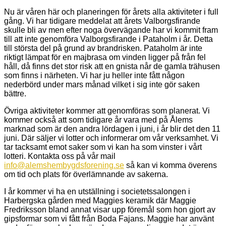
Nu är våren här och planeringen för årets alla aktiviteter i full
gång. Vi har tidigare meddelat att årets Valborgsfirande
skulle bli av men efter noga övervägande har vi kommit fram
till att inte genomföra Valborgsfirande i Pataholm i år. Detta
till största del på grund av brandrisken. Pataholm är inte
riktigt lämpat för en majbrasa om vinden ligger på från fel
håll, då finns det stor risk att en gnista når de gamla trähusen
som finns i närheten. Vi har ju heller inte fått någon
nederbörd under mars månad vilket i sig inte gör saken
bättre.
Övriga aktiviteter kommer att genomföras som planerat. Vi
kommer också att som tidigare år vara med på Ålems
marknad som är den andra lördagen i juni, i år blir det den 11
juni. Där säljer vi lotter och informerar om vår verksamhet. Vi
tar tacksamt emot saker som vi kan ha som vinster i vårt
lotteri. Kontakta oss på vår mail
info@alemshembygdsforening.se
så kan vi komma överens
om tid och plats för överlämnande av sakerna.
I år kommer vi ha en utställning i societetssalongen i
Harbergska gården med Maggies keramik där Maggie
Fredriksson bland annat visar upp föremål som hon gjort av
gipsformar som vi fått från Boda Fajans. Maggie har använt