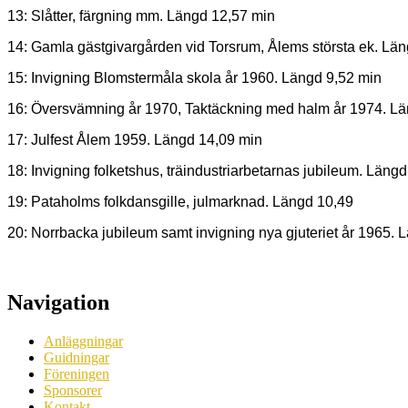
13: Slåtter, färgning mm. Längd 12,57 min
14: Gamla gästgivargården vid Torsrum, Ålems största ek. Lä
15: Invigning Blomstermåla skola år 1960. Längd 9,52 min
16: Översvämning år 1970, Taktäckning med halm år 1974. L
17: Julfest Ålem 1959. Längd 14,09 min
18: Invigning folketshus, träindustriarbetarnas jubileum. Läng
19: Pataholms folkdansgille, julmarknad. Längd 10,49
20: Norrbacka jubileum samt invigning nya gjuteriet år 1965. 
Navigation
Anläggningar
Guidningar
Föreningen
Sponsorer
Kontakt