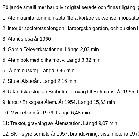
Följande smalfilmer har blivit digitaliserade och finns tillgängl
1: Ålem gamla kommunkarta (flera kortare sekvenser ihopsatta ti
2: Interiör societetssalongen Harbergska gården, och auktion 
3: Ålandsresa år 1960
4: Gamla Televerkstationen. Längd 2,03 min
5: Ålem bok med olika motiv. Längd 3,32 min
6: Ålem buskröj. Längd 3,46 min
7: Slutet Alsterån. Längd 2,16 min
8: Utländska stockar Broholm, järnväg till Bohmans. År 1955.
9: Idrott / Eriksgata Ålem. År 1954. Längd 15,33 min
10: Mycket snö år 1979. Längd 6,48 min
11: Traktor, grävning av Ålemstation. Längd 9,07 min
12: SKF styrelsemöte år 1957, brandövning, sista mötena 19