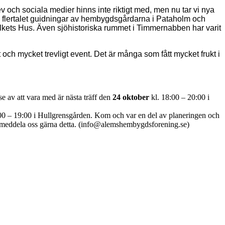
 och sociala medier hinns inte riktigt med, men nu tar vi nya
s flertalet guidningar av hembygdsgårdarna i Pataholm och
Folkets Hus. Även sjöhistoriska rummet i Timmernabben har varit
och mycket trevligt event. Det är många som fått mycket frukt i
e av att vara med är nästa träff den
24 oktober
kl. 18:00 – 20:00 i
00 – 19:00 i Hullgrensgården. Kom och var en del av planeringen och
så meddela oss gärna detta. (info@alemshembygdsforening.se)