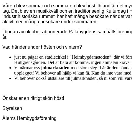
Våren blev sommar och sommaren blev höst. Ibland är det mycke
tag. Det blev en musikkväll och en traditionsenlig Kulturdag
industrihistoriska rummet har haft många besökare när det vari
aktivt med många besökare under sommaren.
I början av oktober abonnerade Patabygdens samhällsförening vå
år.
Vad händer under hösten och vintern?
just nu pågår en studiecirkel i ”Heimbygdametoden”, där vi försö
Hullgrensgården. Det är bara att komma, ingen anmälan krävs.
Vi närmar oss
julmarknaden
med stora steg. I år är den sönd
upplägget! Vi behöver all hjälp vi kan få. Kan du inte vara m
Vi behöver också utställare till julmarknaden, så ni som vill vara
Önskar er en riktigt skön höst!
Styrelsen
Ålems Hembygdsförening