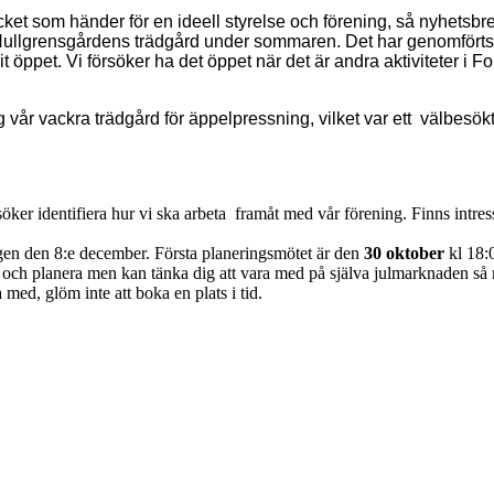
t som händer för en ideell styrelse och förening, så nyhetsbrev
 i Hullgrensgårdens trädgård under sommaren. Det har genomfört
t öppet. Vi försöker ha det öppet när det är andra aktiviteter i 
r vackra trädgård för äppelpressning, vilket var ett välbesökt 
ker identifiera hur vi ska arbeta framåt med vår förening. Finns intress
agen den 8:e december. Första planeringsmötet är den
30 oktober
kl 18:
ed och planera men kan tänka dig att vara med på själva julmarknaden 
 med, glöm inte att boka en plats i tid.