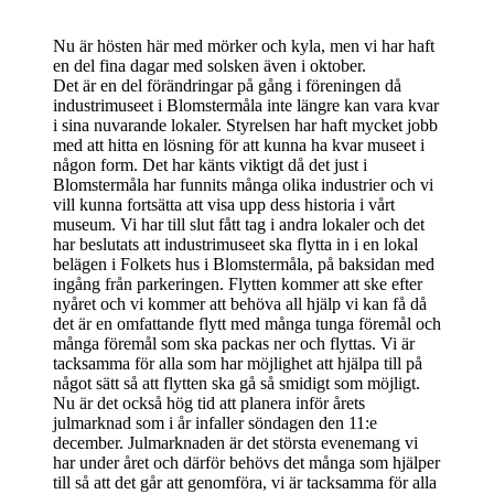
Nu är hösten här med mörker och kyla, men vi har haft
en del fina dagar med solsken även i oktober.
Det är en del förändringar på gång i föreningen då
industrimuseet i Blomstermåla inte längre kan vara kvar
i sina nuvarande lokaler. Styrelsen har haft mycket jobb
med att hitta en lösning för att kunna ha kvar museet i
någon form. Det har känts viktigt då det just i
Blomstermåla har funnits många olika industrier och vi
vill kunna fortsätta att visa upp dess historia i vårt
museum. Vi har till slut fått tag i andra lokaler och det
har beslutats att industrimuseet ska flytta in i en lokal
belägen i Folkets hus i Blomstermåla, på baksidan med
ingång från parkeringen. Flytten kommer att ske efter
nyåret och vi kommer att behöva all hjälp vi kan få då
det är en omfattande flytt med många tunga föremål och
många föremål som ska packas ner och flyttas. Vi är
tacksamma för alla som har möjlighet att hjälpa till på
något sätt så att flytten ska gå så smidigt som möjligt.
Nu är det också hög tid att planera inför årets
julmarknad som i år infaller söndagen den 11:e
december. Julmarknaden är det största evenemang vi
har under året och därför behövs det många som hjälper
till så att det går att genomföra, vi är tacksamma för alla