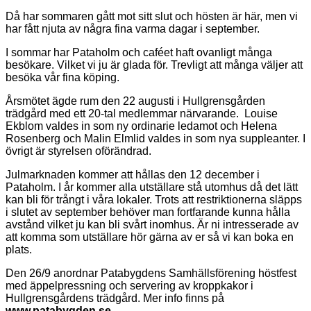
Då har sommaren gått mot sitt slut och hösten är här, men vi
har fått njuta av några fina varma dagar i september.
I sommar har Pataholm och caféet haft ovanligt många
besökare. Vilket vi ju är glada för. Trevligt att många väljer att
besöka vår fina köping.
Årsmötet ägde rum den 22 augusti i Hullgrensgården
trädgård med ett 20-tal medlemmar närvarande. Louise
Ekblom valdes in som ny ordinarie ledamot och Helena
Rosenberg och Malin Elmlid valdes in som nya suppleanter. I
övrigt är styrelsen oförändrad.
Julmarknaden kommer att hållas den 12 december i
Pataholm. I år kommer alla utställare stå utomhus då det lätt
kan bli för trångt i våra lokaler. Trots att restriktionerna släpps
i slutet av september behöver man fortfarande kunna hålla
avstånd vilket ju kan bli svårt inomhus. Är ni intresserade av
att komma som utställare hör gärna av er så vi kan boka en
plats.
Den 26/9 anordnar Patabygdens Samhällsförening höstfest
med äppelpressning och servering av kroppkakor i
Hullgrensgårdens trädgård. Mer info finns på
www.patabygden.se