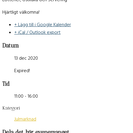
Lotterier, Ostkaka och Servering
Hjärtligt välkomna!
+ Lägg till i Google Kalender
+ iCal / Outlook export
Datum
13 dec 2020
Expired!
Tid
11:00 - 16:00
Kategori
Julmarknad
Dela det här evenemanget