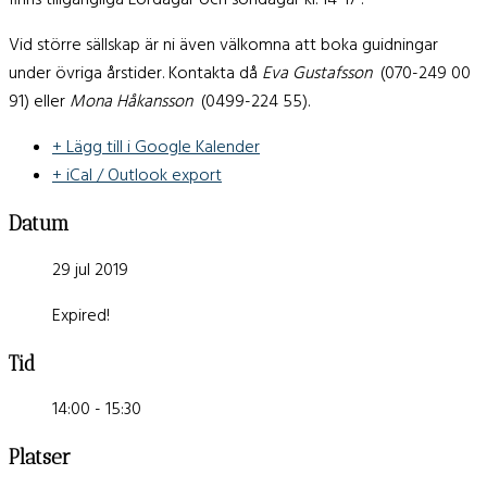
finns tillgängliga Lördagar och söndagar kl. 14-17 .
Vid större sällskap är ni även välkomna att boka guidningar
under övriga årstider. Kontakta då
Eva Gustafsson
(070-249 00
91) eller
Mona Håkansson
(0499-224 55).
+ Lägg till i Google Kalender
+ iCal / Outlook export
Datum
29 jul 2019
Expired!
Tid
14:00 - 15:30
Platser